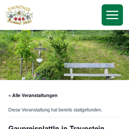
Zum
Inhalt
springen
Main
Menu
« Alle Veranstaltungen
Diese Veranstaltung hat bereits stattgefunden.
Gaupreisplattln in Traunstein