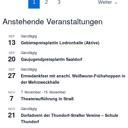
Seitennummerierung
1
2
3
Weiter
→
der
Beiträge
Anstehende Veranstaltungen
Ganztägig
SEP
13
Gebietspreisplattln Lodronhalle (Aktive)
Ganztägig
SEP
20
Gaujugendpreisplattln Saaldorf
Ganztägig
SEP
27
Erntedankfest mit anschl. Weißwurst-Frühshoppen in
der Mehrzweckhalle
7. November
-
15. November
NOV
7
Theateraufführung in Straß
Ganztägig
NOV
21
Dorfadvent der Thundorf-Straßer Vereine – Schule
Thundorf